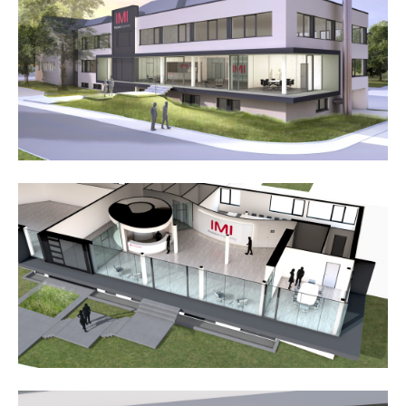
24h
/ 365days
we offer support for our customers
mon - fri 8:00am - 5:00pm
(gmt +1)
get in touch
cybersteel inc.
376-293 city road, suite 600
san francisco, ca 94102
have any questions?
+44 1234 567 890
drop us a line
info@yourdomain.com