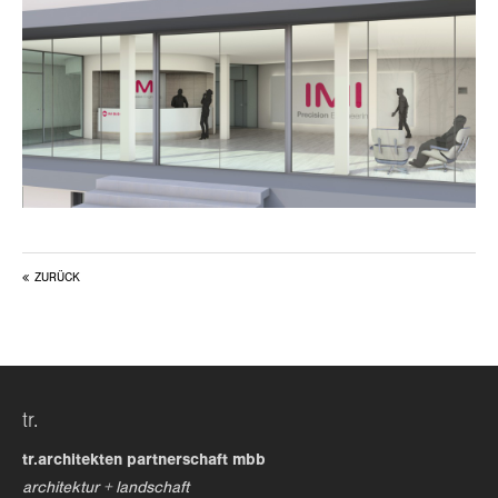
about us
lorem ipsum dolor sit amet, consectetuer
adipiscing elit.
aenean commodo ligula eget dolor. aenean massa. cum
sociis natoque penatibus et magnis dis parturient
montes, nascetur ridiculus mus. donec quam felis,
ultricies nec.
ZURÜCK
tr.
tr.architekten partnerschaft mbb
architektur + landschaft