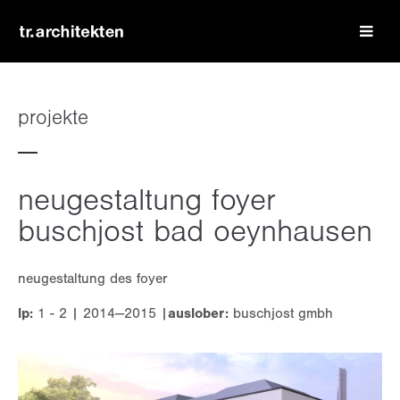
login
benutzername
projekte
passwort
neugestaltung foyer
buschjost bad oeynhausen
neugestaltung des foyer
register
|
lost your password?
lp:
1 - 2 | 2014—2015 |
auslober:
buschjost gmbh
support
lorem ipsum dolor sit amet: