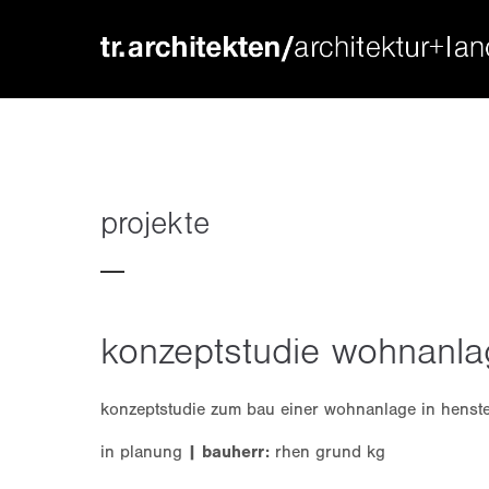
login
supp
benutzername
lorem ip
passwort
2
projekte
konzeptstudie wohnanla
we offer
register
|
lost your password?
mon - f
konzeptstudie zum bau einer wohnanlage in henste
in planung
| bauherr:
rhen grund kg