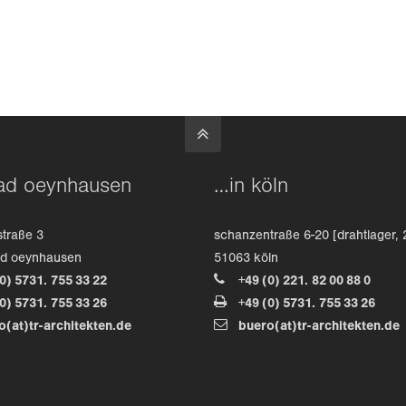
ad oeynhausen
…in köln
straße 3
schanzentraße 6-20 [drahtlager, 
ad oeynhausen
51063 köln
(0) 5731. 755 33 22
+49 (0) 221. 82 00 88 0
(0) 5731. 755 33 26
+49 (0) 5731. 755 33 26
o(at)tr-architekten.de
buero(at)tr-architekten.de