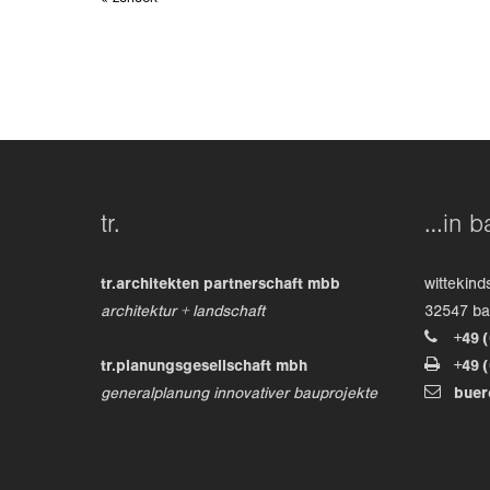
ZURÜCK
tr.
…in b
tr.architekten partnerschaft mbb
wittekind
architektur + landschaft
32547 b
+49 
tr.planungsgesellschaft mbh
+49 
generalplanung innovativer bauprojekte
buer