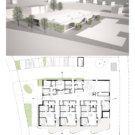
24h
/ 365days
we offer support for our customers
mon - fri 8:00am - 5:00pm
(gmt +1)
get in touch
cybersteel inc.
376-293 city road, suite 600
san francisco, ca 94102
have any questions?
+44 1234 567 890
drop us a line
info@yourdomain.com