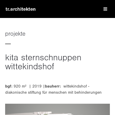
login
benutzername
projekte
passwort
kita sternschnuppen
wittekindshof
register
|
lost your password?
bgf:
920 m² | 2019 |
bauherr:
wittekindshof -
diakonische stiftung für menschen mit behinderungen
support
lorem ipsum dolor sit amet: