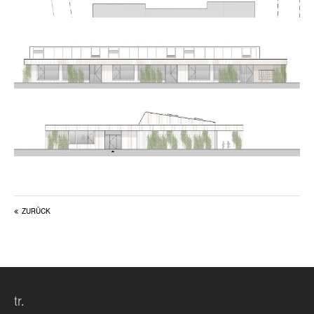
about us
lorem ipsum dolor sit amet, consectetuer
adipiscing elit.
aenean commodo ligula eget dolor. aenean massa. cum
sociis natoque penatibus et magnis dis parturient
montes, nascetur ridiculus mus. donec quam felis,
ultricies nec.
ZURÜCK
tr.