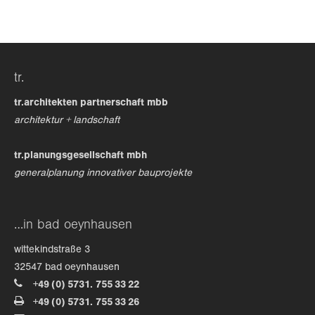
24h
/ 365days
tr.
we offer support for our customers
tr.architekten partnerschaft mbb
mon - fri 8:00am - 5:00pm
(gmt +1)
architektur + landschaft
get in touch
tr.planungsgesellschaft mbh
generalplanung innovativer bauprojekte
cybersteel inc.
376-293 city road, suite 600
san francisco, ca 94102
…in bad oeynhausen
have any questions?
wittekindstraße 3
+44 1234 567 890
32547 bad oeynhausen
+49 (0) 5731. 755 33 22
drop us a line
+49 (0) 5731. 755 33 26
info@yourdomain.com