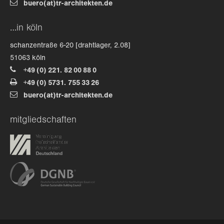
buero(at)tr-architekten.de
about us
…in köln
schanzentraße 6-20 [drahtlager, 2.08]
lorem ipsum dolor sit amet, consectetuer
51063 köln
adipiscing elit.
+49 (0) 221. 82 00 88 0
aenean commodo ligula eget dolor. aenean massa. cum
+49 (0) 5731. 755 33 26
sociis natoque penatibus et magnis dis parturient
buero(at)tr-architekten.de
montes, nascetur ridiculus mus. donec quam felis,
ultricies nec.
mitgliedschaften