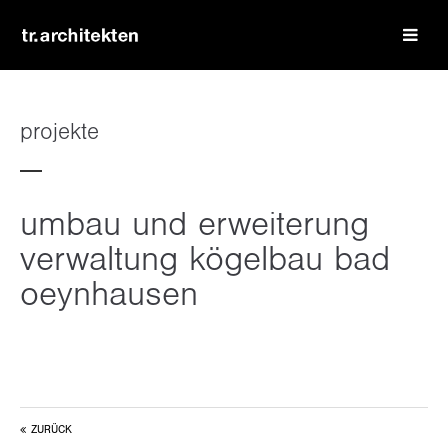
login
benutzername
projekte
passwort
umbau und erweiterung
verwaltung kögelbau bad
oeynhausen
register
|
lost your password?
support
lorem ipsum dolor sit amet:
ZURÜCK