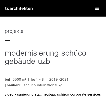
login
benutzername
projekte
passwort
modernisierung schüco
gebäude uzb
register
|
lost your password?
bgf:
5500 m² |
lp:
1 - 8 | 2019 -2021
|
bauherr:
schüco international kg
support
video - sanierung statt neubau: schüco corporate services
lorem ipsum dolor sit amet: