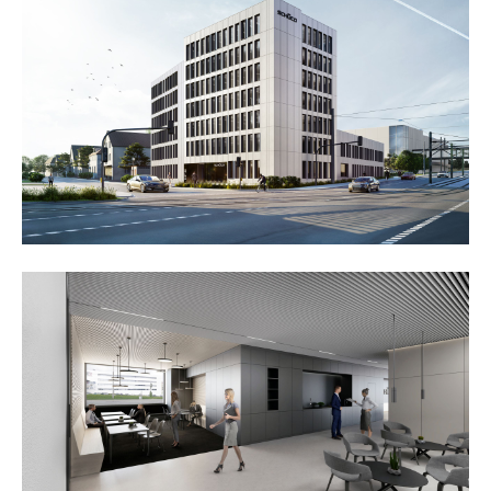
about us
lorem ipsum dolor sit amet, consectetuer
adipiscing elit.
aenean commodo ligula eget dolor. aenean massa. cum
sociis natoque penatibus et magnis dis parturient
montes, nascetur ridiculus mus. donec quam felis,
ultricies nec.