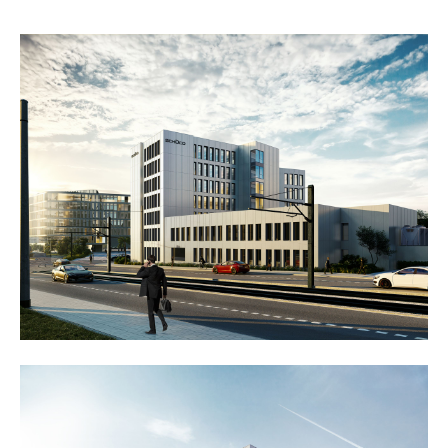
24h
/ 365days
we offer support for our customers
mon - fri 8:00am - 5:00pm
(gmt +1)
get in touch
cybersteel inc.
376-293 city road, suite 600
san francisco, ca 94102
have any questions?
+44 1234 567 890
drop us a line
info@yourdomain.com