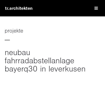
login
benutzername
projekte
passwort
neubau
fahrradabstellanlage
bayerq30 in leverkusen
register
|
lost your password?
support
lorem ipsum dolor sit amet: