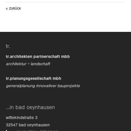
ZURÜCK
24h
/ 365days
we offer support for our customers
tr.
mon - fri 8:00am - 5:00pm
(gmt +1)
tr.architekten partnerschaft mbb
get in touch
architektur + landschaft
cybersteel inc.
tr.planungsgesellschaft mbh
376-293 city road, suite 600
generalplanung innovativer bauprojekte
san francisco, ca 94102
have any questions?
…in bad oeynhausen
+44 1234 567 890
wittekindstraße 3
drop us a line
32547 bad oeynhausen
info@yourdomain.com