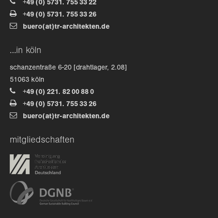
+49 (0) 5731. 755 33 22
+49 (0) 5731. 755 33 26
about us
buero(at)tr-architekten.de
lorem ipsum dolor sit amet, consectetuer
…in köln
adipiscing elit.
schanzentraße 6-20 [drahtlager, 2.08]
aenean commodo ligula eget dolor. aenean massa. cum
51063 köln
sociis natoque penatibus et magnis dis parturient
+49 (0) 221. 82 00 88 0
montes, nascetur ridiculus mus. donec quam felis,
+49 (0) 5731. 755 33 26
ultricies nec.
buero(at)tr-architekten.de
mitgliedschaften