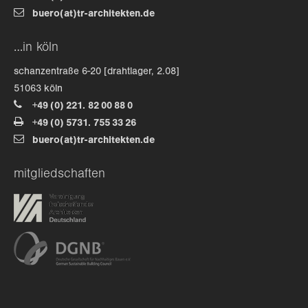
buero(at)tr-architekten.de
about us
…in köln
lorem ipsum dolor sit amet, consectetuer
schanzentraße 6-20 [drahtlager, 2.08]
adipiscing elit.
51063 köln
+49 (0) 221. 82 00 88 0
aenean commodo ligula eget dolor. aenean massa. cum
+49 (0) 5731. 755 33 26
sociis natoque penatibus et magnis dis parturient
buero(at)tr-architekten.de
montes, nascetur ridiculus mus. donec quam felis,
ultricies nec.
mitgliedschaften