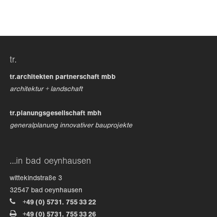
24h
/ 365days
tr.
we offer support for our customers
mon - fri 8:00am - 5:00pm
(gmt +1)
tr.architekten partnerschaft mbb
architektur + landschaft
get in touch
tr.planungsgesellschaft mbh
cybersteel inc.
generalplanung innovativer bauprojekte
376-293 city road, suite 600
san francisco, ca 94102
…in bad oeynhausen
have any questions?
wittekindstraße 3
+44 1234 567 890
32547 bad oeynhausen
+49 (0) 5731. 755 33 22
drop us a line
+49 (0) 5731. 755 33 26
info@yourdomain.com