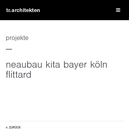
login
benutzername
projekte
passwort
neaubau kita bayer köln
flittard
register
|
lost your password?
support
lorem ipsum dolor sit amet:
ZURÜCK