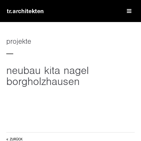
login
benutzername
projekte
passwort
neubau kita nagel
borgholzhausen
register
|
lost your password?
support
lorem ipsum dolor sit amet:
ZURÜCK