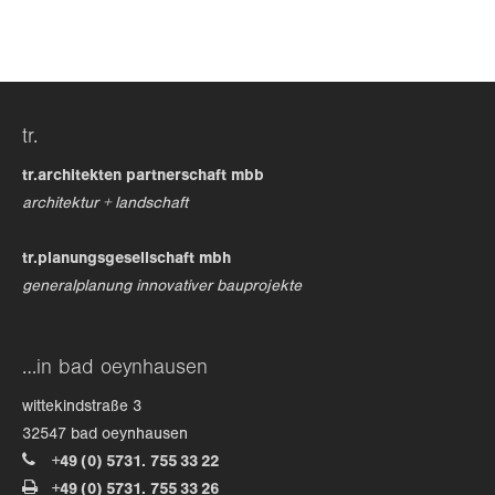
24h
/ 365days
tr.
we offer support for our customers
mon - fri 8:00am - 5:00pm
(gmt +1)
tr.architekten partnerschaft mbb
architektur + landschaft
get in touch
tr.planungsgesellschaft mbh
cybersteel inc.
generalplanung innovativer bauprojekte
376-293 city road, suite 600
san francisco, ca 94102
…in bad oeynhausen
have any questions?
wittekindstraße 3
+44 1234 567 890
32547 bad oeynhausen
+49 (0) 5731. 755 33 22
drop us a line
+49 (0) 5731. 755 33 26
info@yourdomain.com