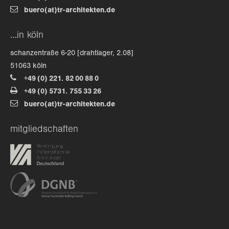
buero(at)tr-architekten.de
about us
…in köln
lorem ipsum dolor sit amet, consectetuer
schanzentraße 6-20 [drahtlager, 2.08]
adipiscing elit.
51063 köln
+49 (0) 221. 82 00 88 0
aenean commodo ligula eget dolor. aenean massa. cum
+49 (0) 5731. 755 33 26
sociis natoque penatibus et magnis dis parturient
buero(at)tr-architekten.de
montes, nascetur ridiculus mus. donec quam felis,
ultricies nec.
mitgliedschaften