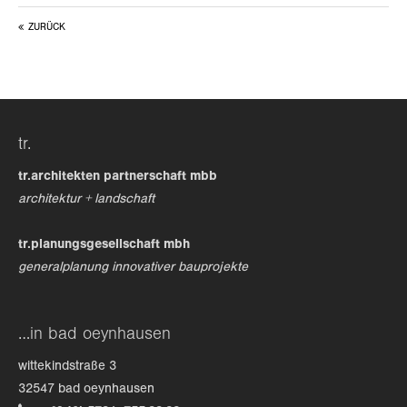
ZURÜCK
24h
/ 365days
we offer support for our customers
tr.
mon - fri 8:00am - 5:00pm
(gmt +1)
tr.architekten partnerschaft mbb
get in touch
architektur + landschaft
cybersteel inc.
tr.planungsgesellschaft mbh
376-293 city road, suite 600
generalplanung innovativer bauprojekte
san francisco, ca 94102
have any questions?
…in bad oeynhausen
+44 1234 567 890
wittekindstraße 3
drop us a line
32547 bad oeynhausen
info@yourdomain.com