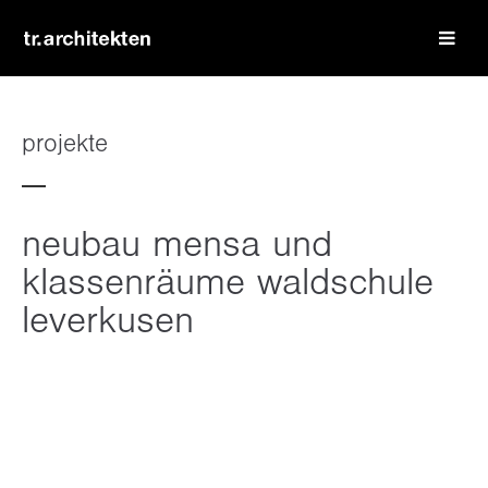
login
benutzername
projekte
passwort
neubau mensa und
klassenräume waldschule
leverkusen
register
|
lost your password?
support
lorem ipsum dolor sit amet: