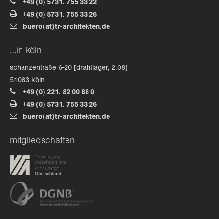
+49 (0) 5731. 755 33 22
+49 (0) 5731. 755 33 26
about us
buero(at)tr-architekten.de
lorem ipsum dolor sit amet, consectetuer
…in köln
adipiscing elit.
schanzentraße 6-20 [drahtlager, 2.08]
aenean commodo ligula eget dolor. aenean massa. cum
51063 köln
sociis natoque penatibus et magnis dis parturient
+49 (0) 221. 82 00 88 0
montes, nascetur ridiculus mus. donec quam felis,
+49 (0) 5731. 755 33 26
ultricies nec.
buero(at)tr-architekten.de
mitgliedschaften