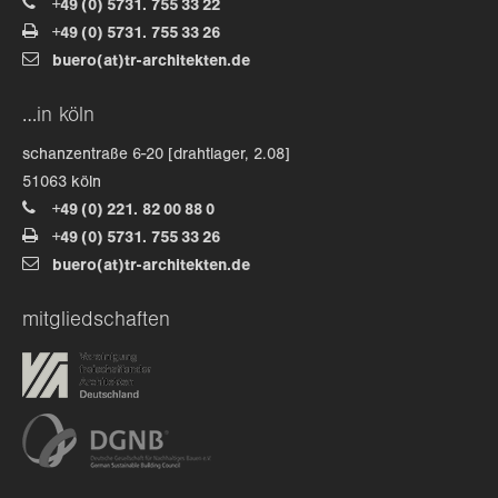
+49 (0) 5731. 755 33 22
+49 (0) 5731. 755 33 26
about us
buero(at)tr-architekten.de
lorem ipsum dolor sit amet, consectetuer
…in köln
adipiscing elit.
schanzentraße 6-20 [drahtlager, 2.08]
aenean commodo ligula eget dolor. aenean massa. cum
51063 köln
sociis natoque penatibus et magnis dis parturient
+49 (0) 221. 82 00 88 0
montes, nascetur ridiculus mus. donec quam felis,
+49 (0) 5731. 755 33 26
ultricies nec.
buero(at)tr-architekten.de
mitgliedschaften