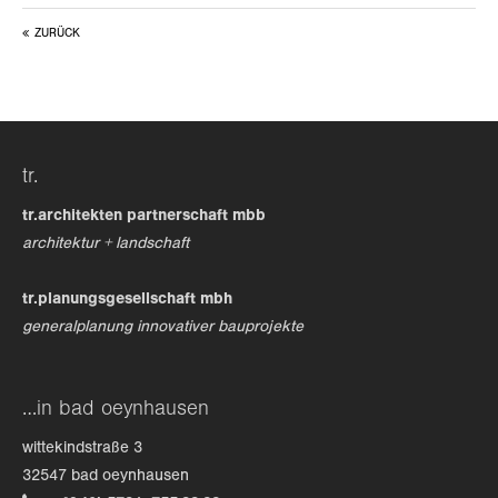
ZURÜCK
24h
/ 365days
we offer support for our customers
tr.
mon - fri 8:00am - 5:00pm
(gmt +1)
tr.architekten partnerschaft mbb
get in touch
architektur + landschaft
cybersteel inc.
tr.planungsgesellschaft mbh
376-293 city road, suite 600
generalplanung innovativer bauprojekte
san francisco, ca 94102
have any questions?
…in bad oeynhausen
+44 1234 567 890
wittekindstraße 3
drop us a line
32547 bad oeynhausen
info@yourdomain.com