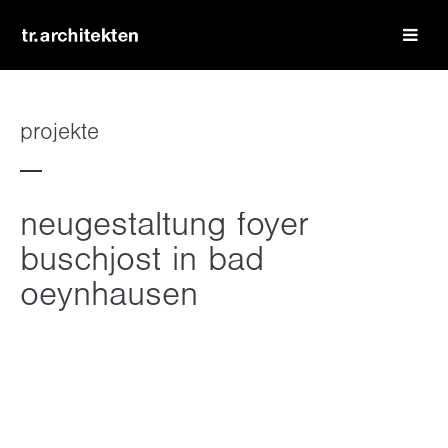
login
benutzername
projekte
passwort
neugestaltung foyer
buschjost in bad
oeynhausen
register
|
lost your password?
support
lorem ipsum dolor sit amet: