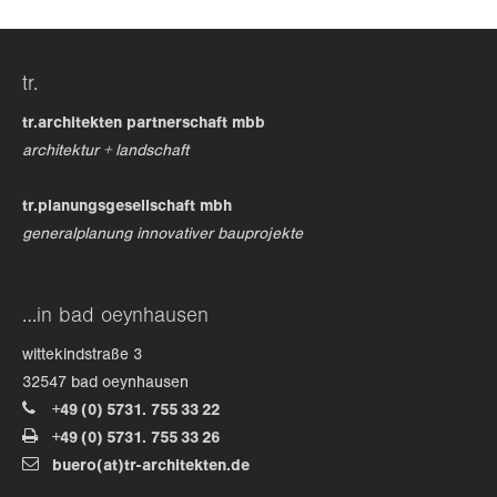
24h
/ 365days
tr.
tr.architekten partnerschaft mbb
architektur + landschaft
we offer support for our customers
mon - fri 8:00am - 5:00pm
(gmt +1)
tr.planungsgesellschaft mbh
get in touch
generalplanung innovativer bauprojekte
cybersteel inc.
376-293 city road, suite 600
…in bad oeynhausen
san francisco, ca 94102
wittekindstraße 3
32547 bad oeynhausen
have any questions?
+49 (0) 5731. 755 33 22
+44 1234 567 890
+49 (0) 5731. 755 33 26
buero(at)tr-architekten.de
drop us a line
info@yourdomain.com