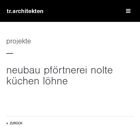
login
benutzername
projekte
passwort
neubau pförtnerei nolte
küchen löhne
register
|
lost your password?
support
ZURÜCK
lorem ipsum dolor sit amet: