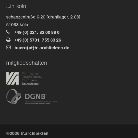
…in köln
about us
schanzentraße 6-20 [drahtlager, 2.08]
51063 köln
lorem ipsum dolor sit amet, consectetuer
+49 (0) 221. 82 00 88 0
adipiscing elit.
+49 (0) 5731. 755 33 26
buero(at)tr-architekten.de
aenean commodo ligula eget dolor. aenean massa. cum
sociis natoque penatibus et magnis dis parturient
mitgliedschaften
montes, nascetur ridiculus mus. donec quam felis,
ultricies nec.
©2026 tr.architekten