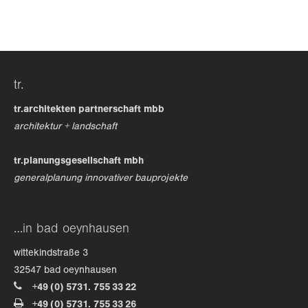
24h
/ 365days
tr.
we offer support for our customers
mon - fri 8:00am - 5:00pm
(gmt +1)
tr.architekten partnerschaft mbb
architektur + landschaft
get in touch
tr.planungsgesellschaft mbh
cybersteel inc.
generalplanung innovativer bauprojekte
376-293 city road, suite 600
san francisco, ca 94102
…in bad oeynhausen
have any questions?
wittekindstraße 3
+44 1234 567 890
32547 bad oeynhausen
+49 (0) 5731. 755 33 22
drop us a line
+49 (0) 5731. 755 33 26
info@yourdomain.com