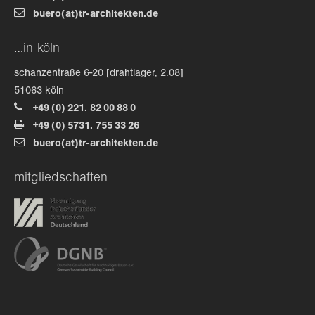
buero(at)tr-architekten.de
about us
…in köln
lorem ipsum dolor sit amet, consectetuer
schanzentraße 6-20 [drahtlager, 2.08]
adipiscing elit.
51063 köln
+49 (0) 221. 82 00 88 0
aenean commodo ligula eget dolor. aenean massa. cum
+49 (0) 5731. 755 33 26
sociis natoque penatibus et magnis dis parturient
buero(at)tr-architekten.de
montes, nascetur ridiculus mus. donec quam felis,
ultricies nec.
mitgliedschaften