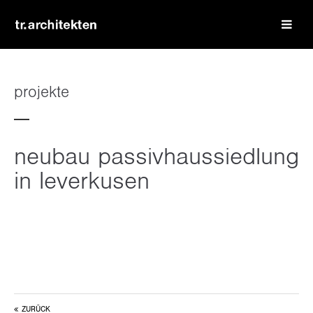
login
benutzername
projekte
passwort
neubau passivhaussiedlung
in leverkusen
register
|
lost your password?
support
lorem ipsum dolor sit amet:
ZURÜCK