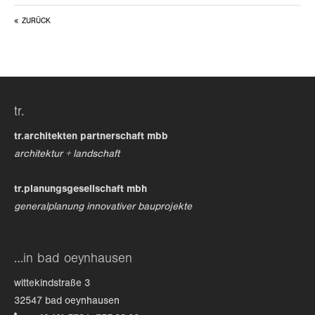
ZURÜCK
24h
/ 365days
we offer support for our customers
tr.
mon - fri 8:00am - 5:00pm
(gmt +1)
tr.architekten partnerschaft mbb
get in touch
architektur + landschaft
cybersteel inc.
tr.planungsgesellschaft mbh
376-293 city road, suite 600
generalplanung innovativer bauprojekte
san francisco, ca 94102
have any questions?
…in bad oeynhausen
+44 1234 567 890
wittekindstraße 3
drop us a line
32547 bad oeynhausen
info@yourdomain.com