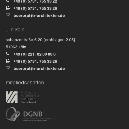
+49 (0) 5731. 755 33 22
+49 (0) 5731. 755 33 26
about us
buero(at)tr-architekten.de
lorem ipsum dolor sit amet, consectetuer
…in köln
adipiscing elit.
schanzentraße 6-20 [drahtlager, 2.08]
aenean commodo ligula eget dolor. aenean massa. cum
51063 köln
sociis natoque penatibus et magnis dis parturient
+49 (0) 221. 82 00 88 0
montes, nascetur ridiculus mus. donec quam felis,
+49 (0) 5731. 755 33 26
ultricies nec.
buero(at)tr-architekten.de
mitgliedschaften