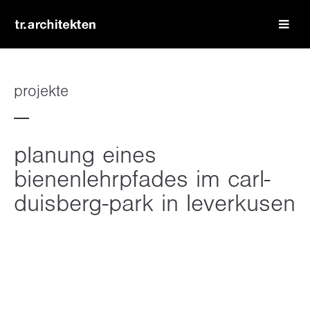
login
benutzername
projekte
passwort
planung eines
bienenlehrpfades im carl-
duisberg-park in leverkusen
register
|
lost your password?
support
lorem ipsum dolor sit amet: