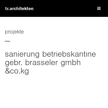
login
benutzername
projekte
passwort
sanierung betriebskantine
gebr. brasseler gmbh
&co.kg
register
|
lost your password?
support
lorem ipsum dolor sit amet: