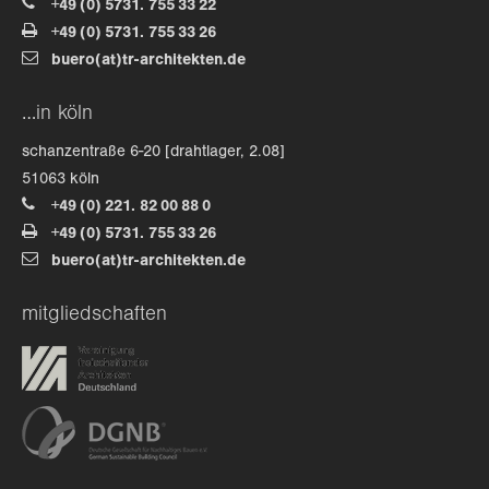
+49 (0) 5731. 755 33 22
+49 (0) 5731. 755 33 26
about us
buero(at)tr-architekten.de
lorem ipsum dolor sit amet, consectetuer
…in köln
adipiscing elit.
schanzentraße 6-20 [drahtlager, 2.08]
aenean commodo ligula eget dolor. aenean massa. cum
51063 köln
sociis natoque penatibus et magnis dis parturient
+49 (0) 221. 82 00 88 0
montes, nascetur ridiculus mus. donec quam felis,
+49 (0) 5731. 755 33 26
ultricies nec.
buero(at)tr-architekten.de
mitgliedschaften