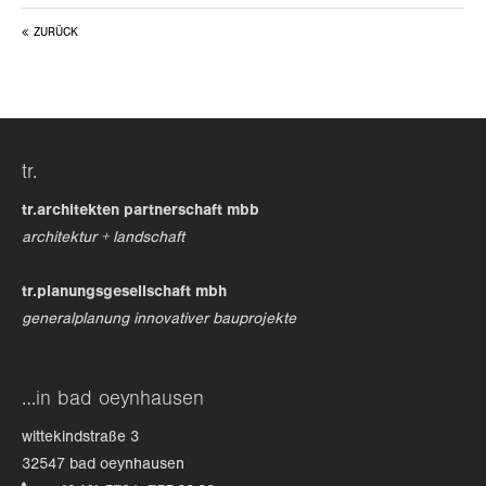
ZURÜCK
24h
/ 365days
we offer support for our customers
tr.
mon - fri 8:00am - 5:00pm
(gmt +1)
tr.architekten partnerschaft mbb
get in touch
architektur + landschaft
cybersteel inc.
tr.planungsgesellschaft mbh
376-293 city road, suite 600
generalplanung innovativer bauprojekte
san francisco, ca 94102
have any questions?
…in bad oeynhausen
+44 1234 567 890
wittekindstraße 3
drop us a line
32547 bad oeynhausen
info@yourdomain.com