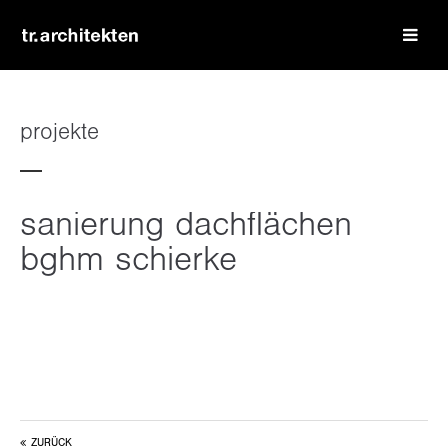
login
benutzername
projekte
passwort
sanierung dachflächen
bghm schierke
register
|
lost your password?
support
lorem ipsum dolor sit amet:
ZURÜCK