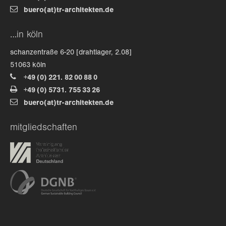
buero(at)tr-architekten.de
about us
…in köln
lorem ipsum dolor sit amet, consectetuer
schanzentraße 6-20 [drahtlager, 2.08]
adipiscing elit.
51063 köln
+49 (0) 221. 82 00 88 0
aenean commodo ligula eget dolor. aenean massa. cum
+49 (0) 5731. 755 33 26
sociis natoque penatibus et magnis dis parturient
buero(at)tr-architekten.de
montes, nascetur ridiculus mus. donec quam felis,
ultricies nec.
mitgliedschaften