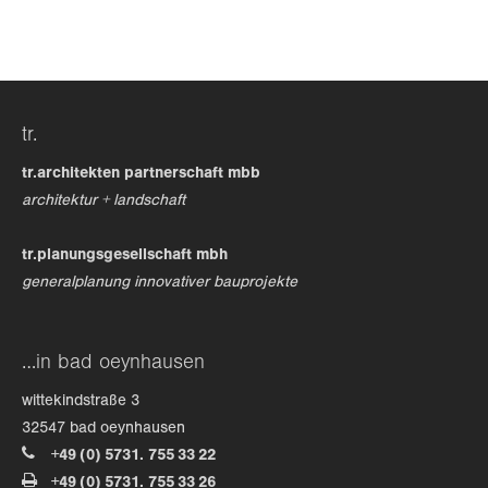
24h
/ 365days
tr.
we offer support for our customers
mon - fri 8:00am - 5:00pm
(gmt +1)
tr.architekten partnerschaft mbb
architektur + landschaft
get in touch
tr.planungsgesellschaft mbh
cybersteel inc.
generalplanung innovativer bauprojekte
376-293 city road, suite 600
san francisco, ca 94102
…in bad oeynhausen
have any questions?
wittekindstraße 3
+44 1234 567 890
32547 bad oeynhausen
+49 (0) 5731. 755 33 22
drop us a line
+49 (0) 5731. 755 33 26
info@yourdomain.com