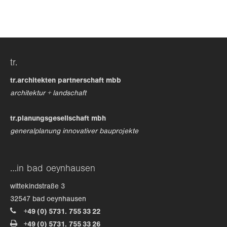
24h
/ 365days
tr.
we offer support for our customers
mon - fri 8:00am - 5:00pm
(gmt +1)
tr.architekten partnerschaft mbb
architektur + landschaft
get in touch
tr.planungsgesellschaft mbh
cybersteel inc.
generalplanung innovativer bauprojekte
376-293 city road, suite 600
san francisco, ca 94102
…in bad oeynhausen
have any questions?
wittekindstraße 3
+44 1234 567 890
32547 bad oeynhausen
+49 (0) 5731. 755 33 22
drop us a line
+49 (0) 5731. 755 33 26
info@yourdomain.com