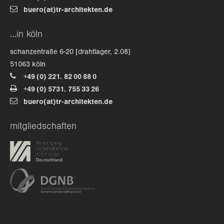
buero(at)tr-architekten.de
about us
…in köln
lorem ipsum dolor sit amet, consectetuer
schanzentraße 6-20 [drahtlager, 2.08]
adipiscing elit.
51063 köln
+49 (0) 221. 82 00 88 0
aenean commodo ligula eget dolor. aenean massa. cum
+49 (0) 5731. 755 33 26
sociis natoque penatibus et magnis dis parturient
buero(at)tr-architekten.de
montes, nascetur ridiculus mus. donec quam felis,
ultricies nec.
mitgliedschaften