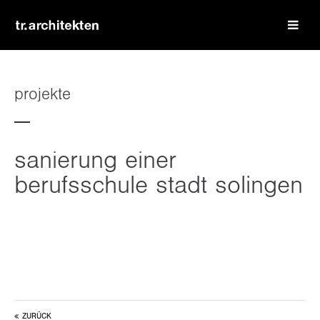
login
benutzername
projekte
passwort
sanierung einer
berufsschule stadt solingen
register
|
lost your password?
support
lorem ipsum dolor sit amet:
ZURÜCK