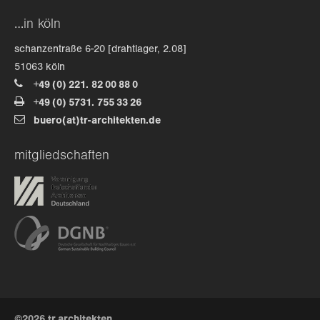
…in köln
about us
schanzentraße 6-20 [drahtlager, 2.08]
51063 köln
lorem ipsum dolor sit amet, consectetuer
adipiscing elit.
+49 (0) 221. 82 00 88 0
+49 (0) 5731. 755 33 26
aenean commodo ligula eget dolor. aenean massa. cum
buero(at)tr-architekten.de
sociis natoque penatibus et magnis dis parturient
montes, nascetur ridiculus mus. donec quam felis,
mitgliedschaften
ultricies nec.