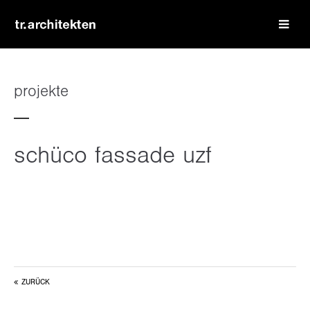
login
benutzername
projekte
passwort
schüco fassade uzf
register
|
lost your password?
support
ZURÜCK
lorem ipsum dolor sit amet: