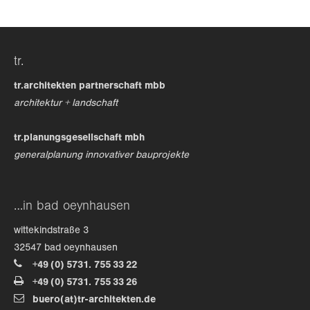
24h
/ 365days
tr.
tr.architekten partnerschaft mbb
we offer support for our customers
architektur + landschaft
mon - fri 8:00am - 5:00pm
(gmt +1)
tr.planungsgesellschaft mbh
get in touch
generalplanung innovativer bauprojekte
cybersteel inc.
376-293 city road, suite 600
san francisco, ca 94102
…in bad oeynhausen
wittekindstraße 3
have any questions?
32547 bad oeynhausen
+44 1234 567 890
+49 (0) 5731. 755 33 22
+49 (0) 5731. 755 33 26
drop us a line
buero(at)tr-architekten.de
info@yourdomain.com