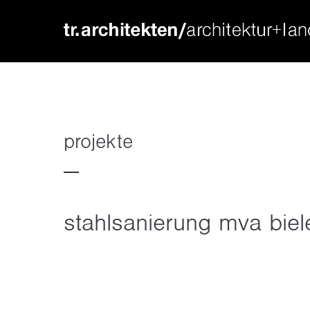
login
supp
benutzername
lorem ip
passwort
2
projekte
stahlsanierung mva biel
we offer
register
|
lost your password?
mon - f