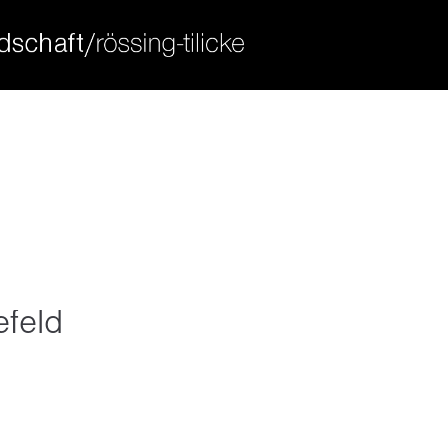
ort
get in touch
sum dolor sit amet:
cybersteel inc.
376-293 city road, suite 600
san francisco, ca 94102
4h
have any questions?
/ 365days
+44 1234 567 890
drop us a line
info@yourdomain.com
efeld
 support for our customers
ri 8:00am - 5:00pm
(gmt +1)