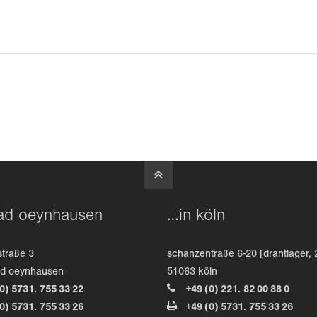
ad oeynhausen
…in köln
straße 3
schanzentraße 6-20 [drahtlager, 
ad oeynhausen
51063 köln
(0) 5731. 755 33 22
+49 (0) 221. 82 00 88 0
(0) 5731. 755 33 26
+49 (0) 5731. 755 33 26