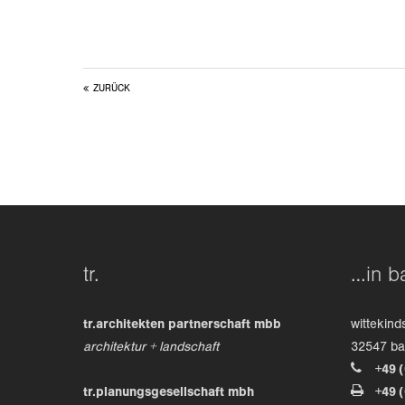
ZURÜCK
tr.
…in b
tr.architekten partnerschaft mbb
wittekind
architektur + landschaft
32547 b
+49 
tr.planungsgesellschaft mbh
+49 