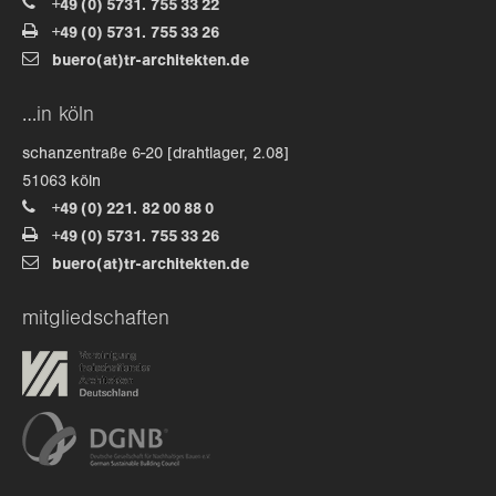
+49 (0) 5731. 755 33 22
+49 (0) 5731. 755 33 26
about us
buero(at)tr-architekten.de
lorem ipsum dolor sit amet, consectetuer
…in köln
adipiscing elit.
schanzentraße 6-20 [drahtlager, 2.08]
aenean commodo ligula eget dolor. aenean massa. cum
51063 köln
sociis natoque penatibus et magnis dis parturient
+49 (0) 221. 82 00 88 0
montes, nascetur ridiculus mus. donec quam felis,
+49 (0) 5731. 755 33 26
ultricies nec.
buero(at)tr-architekten.de
mitgliedschaften