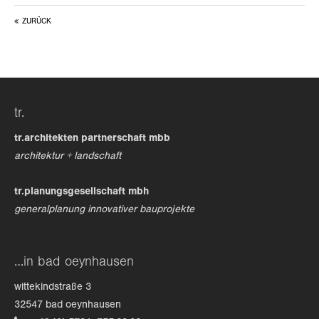
ZURÜCK
24h
/ 365days
we offer support for our customers
tr.
mon - fri 8:00am - 5:00pm
(gmt +1)
tr.architekten partnerschaft mbb
get in touch
architektur + landschaft
cybersteel inc.
tr.planungsgesellschaft mbh
376-293 city road, suite 600
generalplanung innovativer bauprojekte
san francisco, ca 94102
have any questions?
…in bad oeynhausen
+44 1234 567 890
wittekindstraße 3
drop us a line
32547 bad oeynhausen
info@yourdomain.com