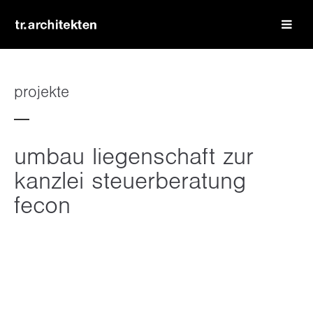
login
benutzername
projekte
passwort
umbau liegenschaft zur
kanzlei steuerberatung
fecon
register
|
lost your password?
support
lorem ipsum dolor sit amet: