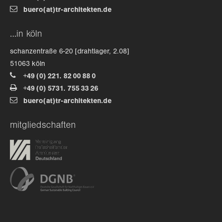
buero(at)tr-architekten.de
about us
…in köln
lorem ipsum dolor sit amet, consectetuer
schanzentraße 6-20 [drahtlager, 2.08]
adipiscing elit.
51063 köln
+49 (0) 221. 82 00 88 0
aenean commodo ligula eget dolor. aenean massa. cum
+49 (0) 5731. 755 33 26
sociis natoque penatibus et magnis dis parturient
buero(at)tr-architekten.de
montes, nascetur ridiculus mus. donec quam felis,
ultricies nec.
mitgliedschaften