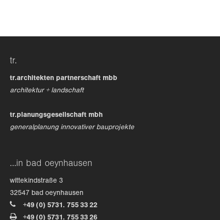
24h
/ 365days
tr.
we offer support for our customers
mon - fri 8:00am - 5:00pm
(gmt +1)
tr.architekten partnerschaft mbb
architektur + landschaft
get in touch
tr.planungsgesellschaft mbh
cybersteel inc.
generalplanung innovativer bauprojekte
376-293 city road, suite 600
san francisco, ca 94102
…in bad oeynhausen
have any questions?
wittekindstraße 3
+44 1234 567 890
32547 bad oeynhausen
+49 (0) 5731. 755 33 22
drop us a line
+49 (0) 5731. 755 33 26
info@yourdomain.com