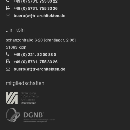
+49 (0) 5731. 755 33 22
+49 (0) 5731. 755 33 26
about us
buero(at)tr-architekten.de
lorem ipsum dolor sit amet, consectetuer
…in köln
adipiscing elit.
schanzentraße 6-20 [drahtlager, 2.08]
aenean commodo ligula eget dolor. aenean massa. cum
51063 köln
sociis natoque penatibus et magnis dis parturient
+49 (0) 221. 82 00 88 0
montes, nascetur ridiculus mus. donec quam felis,
+49 (0) 5731. 755 33 26
ultricies nec.
buero(at)tr-architekten.de
mitgliedschaften