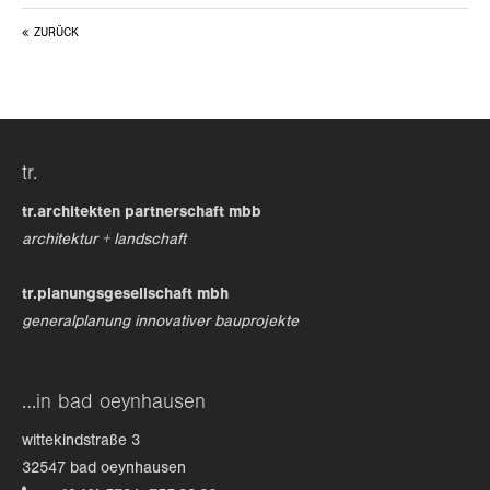
ZURÜCK
24h
/ 365days
we offer support for our customers
tr.
mon - fri 8:00am - 5:00pm
(gmt +1)
tr.architekten partnerschaft mbb
get in touch
architektur + landschaft
cybersteel inc.
tr.planungsgesellschaft mbh
376-293 city road, suite 600
generalplanung innovativer bauprojekte
san francisco, ca 94102
have any questions?
…in bad oeynhausen
+44 1234 567 890
wittekindstraße 3
drop us a line
32547 bad oeynhausen
info@yourdomain.com