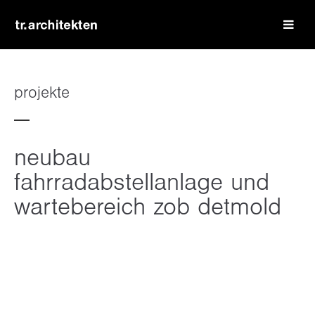
login
benutzername
projekte
passwort
neubau
fahrradabstellanlage und
wartebereich zob detmold
register
|
lost your password?
support
lorem ipsum dolor sit amet: