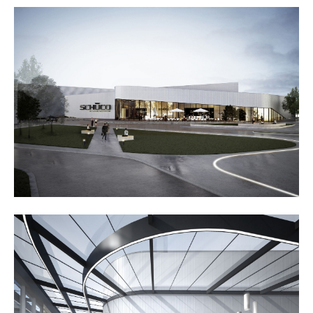
24h
/ 365days
we offer support for our customers
mon - fri 8:00am - 5:00pm
(gmt +1)
get in touch
cybersteel inc.
376-293 city road, suite 600
san francisco, ca 94102
have any questions?
+44 1234 567 890
drop us a line
info@yourdomain.com