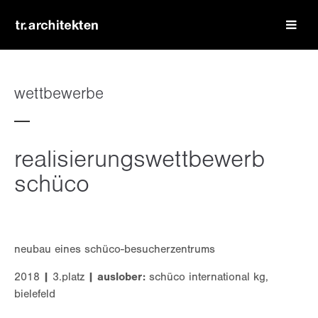
login
benutzername
wettbewerbe
passwort
realisierungswettbewerb
schüco
register
|
lost your password?
neubau eines schüco-besucherzentrums
support
2018
|
3.platz
|
auslober:
schüco international kg,
bielefeld
lorem ipsum dolor sit amet: