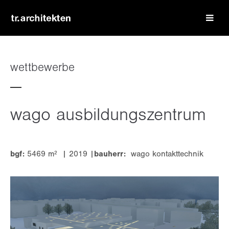
login
benutzername
wettbewerbe
passwort
wago ausbildungszentrum
bgf:
5469 m² | 2019 |
bauherr:
wago kontakttechnik
register
|
lost your password?
support
lorem ipsum dolor sit amet: