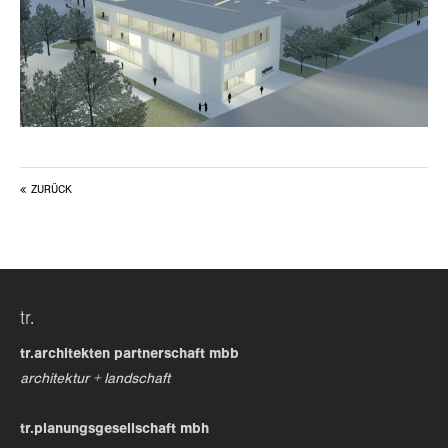
24h
/ 365days
we offer support for our customers
mon - fri 8:00am - 5:00pm
(gmt +1)
ZURÜCK
get in touch
cybersteel inc.
376-293 city road, suite 600
san francisco, ca 94102
tr.
have any questions?
tr.architekten partnerschaft mbb
+44 1234 567 890
architektur + landschaft
drop us a line
tr.planungsgesellschaft mbh
info@yourdomain.com