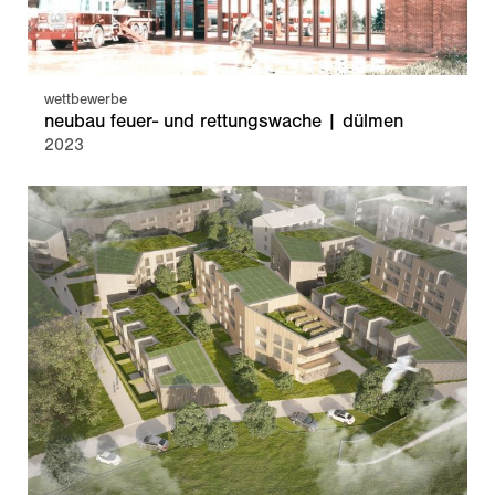
24h
/ 365days
wettbewerbe
neubau feuer- und rettungswache | dülmen
2023
we offer support for our customers
mon - fri 8:00am - 5:00pm
(gmt +1)
get in touch
cybersteel inc.
376-293 city road, suite 600
san francisco, ca 94102
have any questions?
+44 1234 567 890
drop us a line
info@yourdomain.com