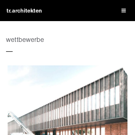
login
benutzername
wettbewerbe
passwort
register
|
lost your password?
support
lorem ipsum dolor sit amet: