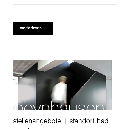
about us
lorem ipsum dolor sit amet, consectetuer
weiterlesen …
adipiscing elit.
aenean commodo ligula eget dolor. aenean massa. cum
sociis natoque penatibus et magnis dis parturient
montes, nascetur ridiculus mus. donec quam felis,
ultricies nec.
stellenangebote | standort bad