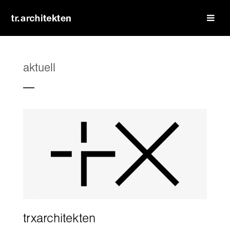
login
benutzername
aktuell
passwort
register
|
lost your password?
support
lorem ipsum dolor sit amet:
trxarchitekten