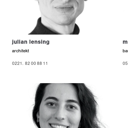
julian lensing
m
architekt
ba
0221. 82 00 88 11
05