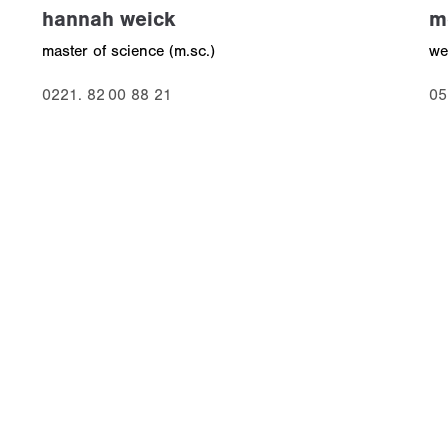
hannah weick
m
master of science (m.sc.)
we
0221. 82 00 88 21
05