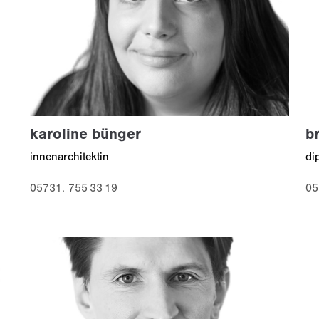
karoline bünger
br
innenarchitektin
di
05731. 755 33 19
05