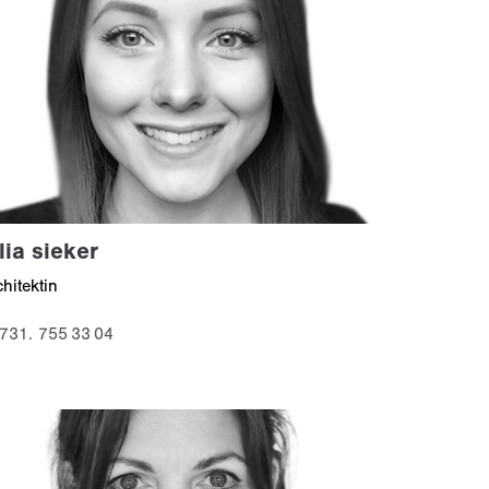
lia sieker
chitektin
731. 755 33 04