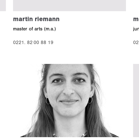
m
martin riemann
ju
master of arts (m.a.)
02
0221. 82 00 88 19