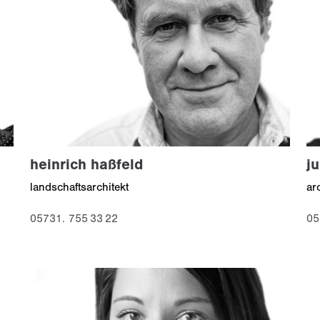
heinrich haßfeld
ju
landschaftsarchitekt
ar
05731. 755 33 22
05