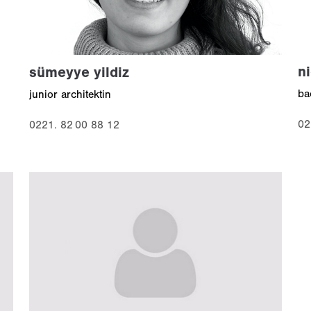
n
sümeyye yildiz
ba
junior architektin
02
0221. 82 00 88 12