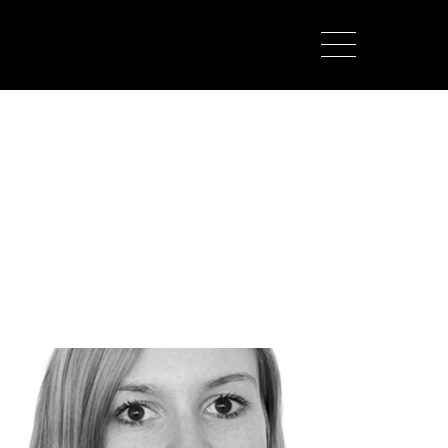
about us
lorem ipsum dolor sit amet,
consectetuer adipiscing elit.
aenean commodo ligula eget dolor.
aenean massa. cum sociis natoque
penatibus et magnis dis parturient
montes, nascetur ridiculus mus. donec
quam felis, ultricies nec.