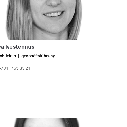
ea kestennus
chitektin | geschäftsführung
5731. 755 33 21