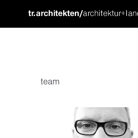
login
supp
benutzername
lorem ip
passwort
2
team
we offer
register
|
lost your password?
mon - f