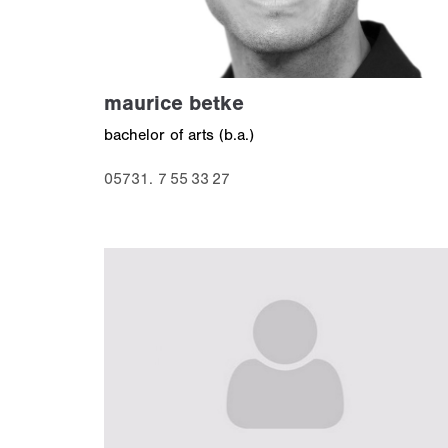
maurice betke
bachelor of arts (b.a.)
05731. 7 55 33 27