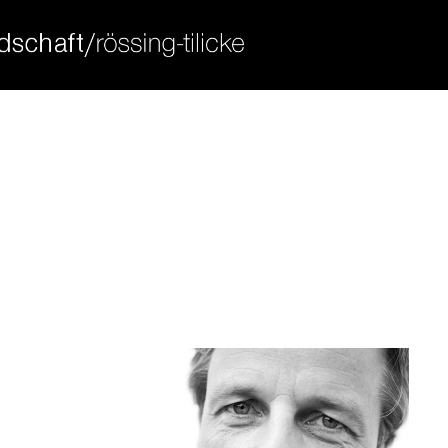
ort
get in touch
sum dolor sit amet:
cybersteel inc.
376-293 city road, suite 600
san francisco, ca 94102
4h
have any questions?
/ 365days
+44 1234 567 890
drop us a line
info@yourdomain.com
 support for our customers
ri 8:00am - 5:00pm
(gmt +1)