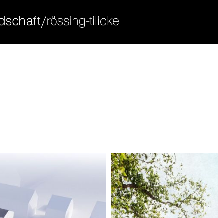
ort
get in touch
sum dolor sit amet:
cybersteel inc.
376-293 city road, suite 600
san francisco, ca 94102
4h
have any questions?
/ 365days
+44 1234 567 890
drop us a line
info@yourdomain.com
 support for our customers
ri 8:00am - 5:00pm
(gmt +1)