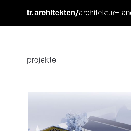
login
supp
benutzername
lorem ip
passwort
2
projekte
we offer
register
|
lost your password?
mon - f