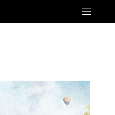
about us
lorem ipsum dolor sit amet,
consectetuer adipiscing elit.
aenean commodo ligula eget dolor.
aenean massa. cum sociis natoque
penatibus et magnis dis parturient
montes, nascetur ridiculus mus. donec
quam felis, ultricies nec.