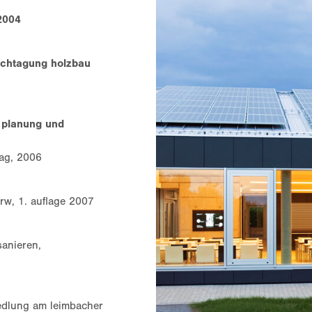
2004
fachtagung holzbau
r planung und
lag, 2006
rw, 1. auflage 2007
sanieren,
edlung am leimbacher