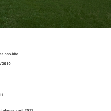
ssions-kita
3/2010
11