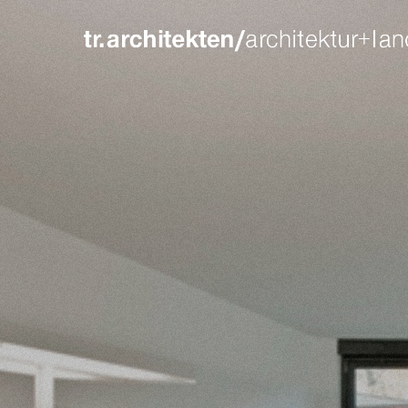
login
supp
benutzername
lorem ip
passwort
2
we offer
register
|
lost your password?
mon - f