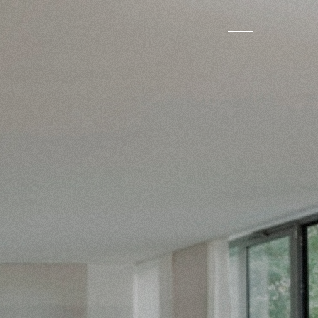
about us
lorem ipsum dolor sit amet,
consectetuer adipiscing elit.
aenean commodo ligula eget dolor.
aenean massa. cum sociis natoque
penatibus et magnis dis parturient
montes, nascetur ridiculus mus. donec
quam felis, ultricies nec.