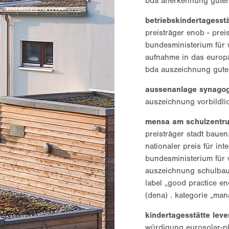
bda anerkennung guter
betriebskindertagesst
preisträger enob - pre
bundesministerium für w
aufnahme in das europ
bda auszeichnung gute
aussenanlage synagog
auszeichnung vorbildli
mensa am schulzentr
preisträger stadt bauen
nationaler preis für in
bundesministerium für 
auszeichnung schulbau
label „good practice en
(dena) . kategorie „ma
kindertagesstätte lev
würdigung eurosolar-pl