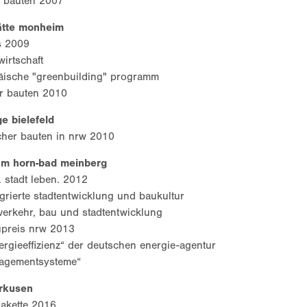
 bauten 2007
ätte monheim
is 2009
irtschaft
äische "greenbuilding" programm
r bauten 2010
e bielefeld
cher bauten in nrw 2010
um horn-bad meinberg
. stadt leben. 2012
tegrierte stadtentwicklung und baukultur
verkehr, bau und stadtentwicklung
preis nrw 2013
ergieeffizienz“ der deutschen energie-agentur
nagementsysteme“
erkusen
akette 2016